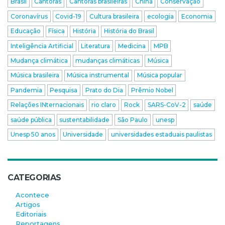
Brasil
Cantoras
Cantoras brasileiras
China
Conservação
Coronavírus
Covid-19
Cultura brasileira
ecologia
Economia
Educação
Física
História
História do Brasil
Inteligência Artificial
Literatura
Medicina
MPB
Mudança climática
mudanças climáticas
Música
Música brasileira
Música instrumental
Música popular
Pandemia
Pesquisa
Prato do Dia
Prêmio Nobel
Relações INternacionais
rio claro
Rock
SARS-CoV-2
saúde
saúde pública
sustentabilidade
São Paulo
unesp
Unesp 50 anos
Universidade
universidades estaduais paulistas
CATEGORIAS
Acontece
Artigos
Editoriais
Reportagens