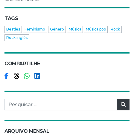
TAGS
Beatles
Feminismo
Gênero
Música
Música pop
Rock
Rock inglês
COMPARTILHE
Compartilhar no Facebook
Compartilhar no Threads
Compartilhar no WhatsApp
Compartilhar no LinkedIn
Pesquisar por:
Pes
ARQUIVO MENSAL