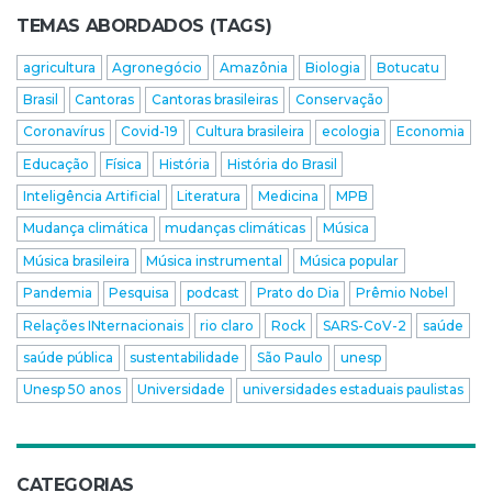
TEMAS ABORDADOS (TAGS)
agricultura
Agronegócio
Amazônia
Biologia
Botucatu
Brasil
Cantoras
Cantoras brasileiras
Conservação
Coronavírus
Covid-19
Cultura brasileira
ecologia
Economia
Educação
Física
História
História do Brasil
Inteligência Artificial
Literatura
Medicina
MPB
Mudança climática
mudanças climáticas
Música
Música brasileira
Música instrumental
Música popular
Pandemia
Pesquisa
podcast
Prato do Dia
Prêmio Nobel
Relações INternacionais
rio claro
Rock
SARS-CoV-2
saúde
saúde pública
sustentabilidade
São Paulo
unesp
Unesp 50 anos
Universidade
universidades estaduais paulistas
CATEGORIAS