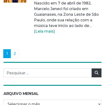
Nascido em 7 de abril de 1982,
Marcelo Jeneci foi criado em
Guaianases, na Zona Leste de São
Paulo, onde sua relação com a
música teve início ao lado de…
[Leia mais]
(current)
1
2
Pesquisar por:
Pes
ARQUIVO MENSAL
Arquivo mensal