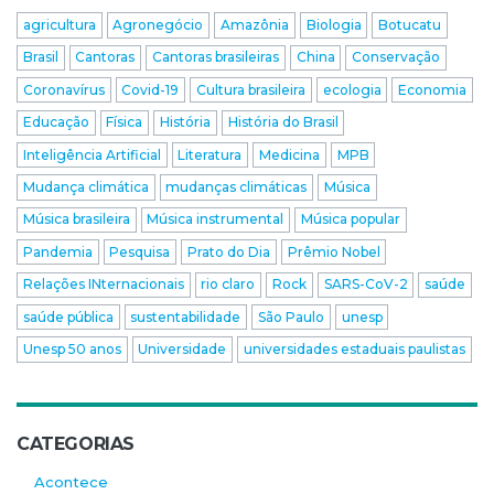
agricultura
Agronegócio
Amazônia
Biologia
Botucatu
Brasil
Cantoras
Cantoras brasileiras
China
Conservação
Coronavírus
Covid-19
Cultura brasileira
ecologia
Economia
Educação
Física
História
História do Brasil
Inteligência Artificial
Literatura
Medicina
MPB
Mudança climática
mudanças climáticas
Música
Música brasileira
Música instrumental
Música popular
Pandemia
Pesquisa
Prato do Dia
Prêmio Nobel
Relações INternacionais
rio claro
Rock
SARS-CoV-2
saúde
saúde pública
sustentabilidade
São Paulo
unesp
Unesp 50 anos
Universidade
universidades estaduais paulistas
CATEGORIAS
Acontece