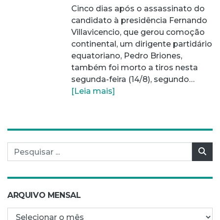
Cinco dias após o assassinato do
candidato à presidência Fernando
Villavicencio, que gerou comoção
continental, um dirigente partidário
equatoriano, Pedro Briones,
também foi morto a tiros nesta
segunda-feira (14/8), segundo…
[Leia mais]
Pesquisar por:
Pes
ARQUIVO MENSAL
Arquivo mensal