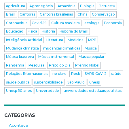
agricultura
Agronegócio
Amazônia
Biologia
Botucatu
Brasil
Cantoras
Cantoras brasileiras
China
Conservação
Coronavírus
Covid-19
Cultura brasileira
ecologia
Economia
Educação
Física
História
História do Brasil
Inteligência Artificial
Literatura
Medicina
MPB
Mudança climática
mudanças climáticas
Música
Música brasileira
Música instrumental
Música popular
Pandemia
Pesquisa
Prato do Dia
Prêmio Nobel
Relações INternacionais
rio claro
Rock
SARS-CoV-2
saúde
saúde pública
sustentabilidade
São Paulo
unesp
Unesp 50 anos
Universidade
universidades estaduais paulistas
CATEGORIAS
Acontece