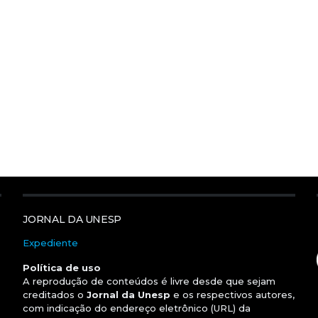
JORNAL DA UNESP
Expediente
Política de uso
A reprodução de conteúdos é livre desde que sejam
creditados o
Jornal da Unesp
e os respectivos autores,
com indicação do endereço eletrônico (URL) da