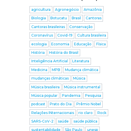
agricultura
Agronegócio
Amazônia
Biologia
Botucatu
Brasil
Cantoras
Cantoras brasileiras
Conservação
Coronavírus
Covid-19
Cultura brasileira
ecologia
Economia
Educação
Física
História
História do Brasil
Inteligência Artificial
Literatura
Medicina
MPB
Mudança climática
mudanças climáticas
Música
Música brasileira
Música instrumental
Música popular
Pandemia
Pesquisa
podcast
Prato do Dia
Prêmio Nobel
Relações INternacionais
rio claro
Rock
SARS-CoV-2
saúde
saúde pública
sustentabilidade
São Paulo
unesp