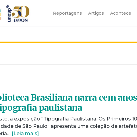
Reportagens
Artigos
Acontece
blioteca Brasiliana narra cem ano
tipografia paulistana
o, a exposição “Tipografia Paulistana: Os Primeiros 1
idade de São Paulo” apresenta uma coleção de artefat
ória…
[Leia mais]