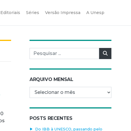
Editoriais
Séries
Versão Impressa
A Unesp
Pesquisar por:
Pesquisar
ARQUIVO MENSAL
Arquivo mensal
s
00
POSTS RECENTES
os
Do IBB à UNESCO, passando pelo