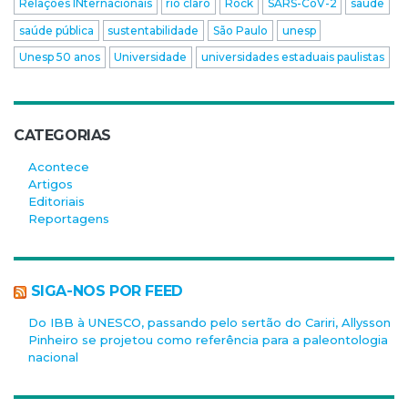
Relações INternacionais
rio claro
Rock
SARS-CoV-2
saúde
saúde pública
sustentabilidade
São Paulo
unesp
Unesp 50 anos
Universidade
universidades estaduais paulistas
CATEGORIAS
Acontece
Artigos
Editoriais
Reportagens
SIGA-NOS POR FEED
Do IBB à UNESCO, passando pelo sertão do Cariri, Allysson
Pinheiro se projetou como referência para a paleontologia
nacional