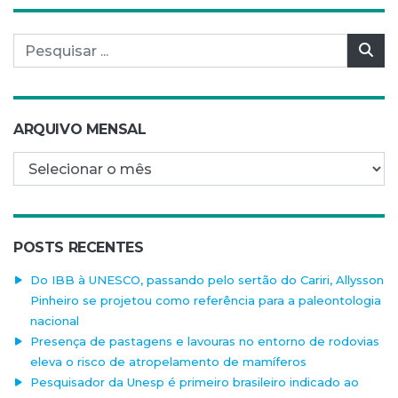
Pesquisar por:
Pes
ARQUIVO MENSAL
Arquivo mensal
POSTS RECENTES
Do IBB à UNESCO, passando pelo sertão do Cariri, Allysson
Pinheiro se projetou como referência para a paleontologia
nacional
Presença de pastagens e lavouras no entorno de rodovias
eleva o risco de atropelamento de mamíferos
Pesquisador da Unesp é primeiro brasileiro indicado ao