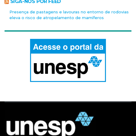
SIGA-NOS POR FEED
Presença de pastagens e lavouras no entorno de rodovias
eleva o risco de atropelamento de mamíferos