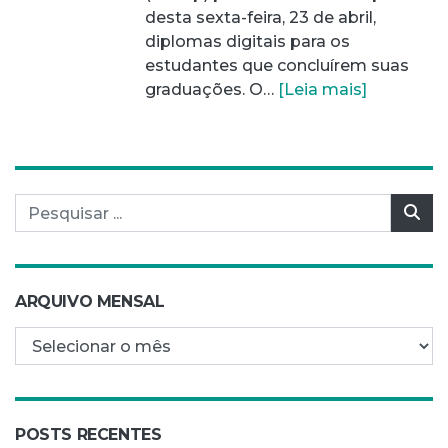
desta sexta-feira, 23 de abril,
diplomas digitais para os
estudantes que concluírem suas
graduações. O…
[Leia mais]
Pesquisar por:
Pes
ARQUIVO MENSAL
Arquivo mensal
POSTS RECENTES