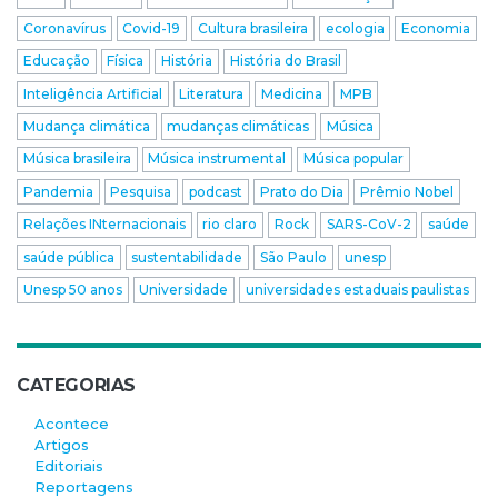
Coronavírus
Covid-19
Cultura brasileira
ecologia
Economia
Educação
Física
História
História do Brasil
Inteligência Artificial
Literatura
Medicina
MPB
Mudança climática
mudanças climáticas
Música
Música brasileira
Música instrumental
Música popular
Pandemia
Pesquisa
podcast
Prato do Dia
Prêmio Nobel
Relações INternacionais
rio claro
Rock
SARS-CoV-2
saúde
saúde pública
sustentabilidade
São Paulo
unesp
Unesp 50 anos
Universidade
universidades estaduais paulistas
CATEGORIAS
Acontece
Artigos
Editoriais
Reportagens