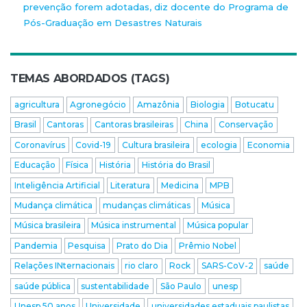
prevenção forem adotadas, diz docente do Programa de
Pós-Graduação em Desastres Naturais
TEMAS ABORDADOS (TAGS)
agricultura
Agronegócio
Amazônia
Biologia
Botucatu
Brasil
Cantoras
Cantoras brasileiras
China
Conservação
Coronavírus
Covid-19
Cultura brasileira
ecologia
Economia
Educação
Física
História
História do Brasil
Inteligência Artificial
Literatura
Medicina
MPB
Mudança climática
mudanças climáticas
Música
Música brasileira
Música instrumental
Música popular
Pandemia
Pesquisa
Prato do Dia
Prêmio Nobel
Relações INternacionais
rio claro
Rock
SARS-CoV-2
saúde
saúde pública
sustentabilidade
São Paulo
unesp
Unesp 50 anos
Universidade
universidades estaduais paulistas