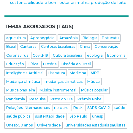
sustentabilidade e bem-estar animal na produção de leite
TEMAS ABORDADOS (TAGS)
agricultura
Agronegócio
Amazônia
Biologia
Botucatu
Brasil
Cantoras
Cantoras brasileiras
China
Conservação
Coronavírus
Covid-19
Cultura brasileira
ecologia
Economia
Educação
Física
História
História do Brasil
Inteligência Artificial
Literatura
Medicina
MPB
Mudança climática
mudanças climáticas
Música
Música brasileira
Música instrumental
Música popular
Pandemia
Pesquisa
Prato do Dia
Prêmio Nobel
Relações INternacionais
rio claro
Rock
SARS-CoV-2
saúde
saúde pública
sustentabilidade
São Paulo
unesp
Unesp 50 anos
Universidade
universidades estaduais paulistas