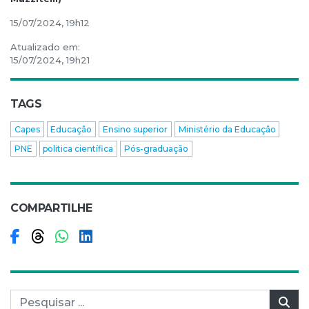
15/07/2024, 19h12
Atualizado em:
15/07/2024, 19h21
TAGS
Capes
Educação
Ensino superior
Ministério da Educação
PNE
politica científica
Pós-graduação
COMPARTILHE
Compartilhar no Facebook
Compartilhar no Threads
Compartilhar no WhatsApp
Compartilhar no LinkedIn
Pesquisar por:
Pes