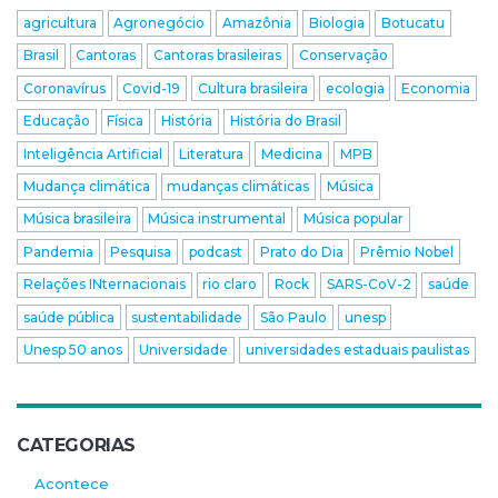
agricultura
Agronegócio
Amazônia
Biologia
Botucatu
Brasil
Cantoras
Cantoras brasileiras
Conservação
Coronavírus
Covid-19
Cultura brasileira
ecologia
Economia
Educação
Física
História
História do Brasil
Inteligência Artificial
Literatura
Medicina
MPB
Mudança climática
mudanças climáticas
Música
Música brasileira
Música instrumental
Música popular
Pandemia
Pesquisa
podcast
Prato do Dia
Prêmio Nobel
Relações INternacionais
rio claro
Rock
SARS-CoV-2
saúde
saúde pública
sustentabilidade
São Paulo
unesp
Unesp 50 anos
Universidade
universidades estaduais paulistas
CATEGORIAS
Acontece