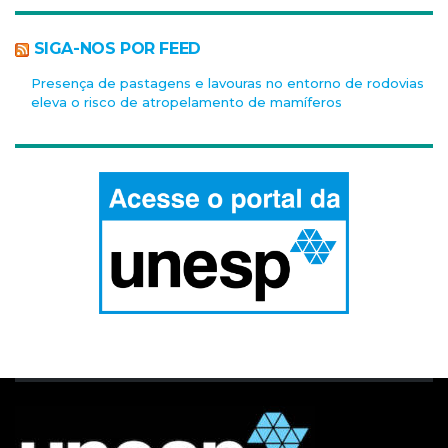
SIGA-NOS POR FEED
Presença de pastagens e lavouras no entorno de rodovias
eleva o risco de atropelamento de mamíferos