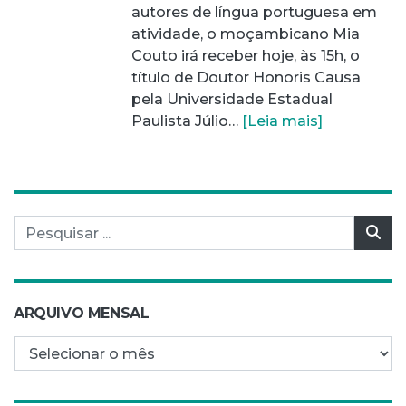
autores de língua portuguesa em
atividade, o moçambicano Mia
Couto irá receber hoje, às 15h, o
título de Doutor Honoris Causa
pela Universidade Estadual
Paulista Júlio…
[Leia mais]
Pesquisar por:
Pes
ARQUIVO MENSAL
Arquivo mensal