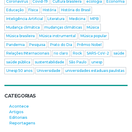
Coronavírus
Covid-19
Cultura brasileira
ecologia
Economia
Educação
Física
História
História do Brasil
Inteligência Artificial
Literatura
Medicina
MPB
Mudança climática
mudanças climáticas
Música
Música brasileira
Música instrumental
Música popular
Pandemia
Pesquisa
Prato do Dia
Prêmio Nobel
Relações INternacionais
rio claro
Rock
SARS-CoV-2
saúde
saúde pública
sustentabilidade
São Paulo
unesp
Unesp 50 anos
Universidade
universidades estaduais paulistas
CATEGORIAS
Acontece
Artigos
Editoriais
Reportagens