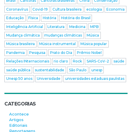
Brasil
Cantoras
Cantoras brasileiras
China
Conservação
Coronavírus
Covid-19
Cultura brasileira
ecologia
Economia
Educação
Física
História
História do Brasil
Inteligência Artificial
Literatura
Medicina
MPB
Mudança climática
mudanças climáticas
Música
Música brasileira
Música instrumental
Música popular
Pandemia
Pesquisa
Prato do Dia
Prêmio Nobel
Relações INternacionais
rio claro
Rock
SARS-CoV-2
saúde
saúde pública
sustentabilidade
São Paulo
unesp
Unesp 50 anos
Universidade
universidades estaduais paulistas
CATEGORIAS
Acontece
Artigos
Editoriais
Reportagens