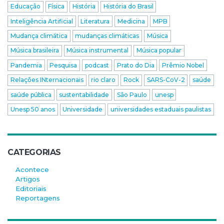
Educação
Física
História
História do Brasil
Inteligência Artificial
Literatura
Medicina
MPB
Mudança climática
mudanças climáticas
Música
Música brasileira
Música instrumental
Música popular
Pandemia
Pesquisa
podcast
Prato do Dia
Prêmio Nobel
Relações INternacionais
rio claro
Rock
SARS-CoV-2
saúde
saúde pública
sustentabilidade
São Paulo
unesp
Unesp 50 anos
Universidade
universidades estaduais paulistas
CATEGORIAS
Acontece
Artigos
Editoriais
Reportagens