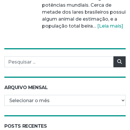
potências mundiais. Cerca de
metade dos lares brasileiros possui
algum animal de estimação, e a
população total beira…
[Leia mais]
Pesquisar por:
Pes
ARQUIVO MENSAL
Arquivo mensal
POSTS RECENTES