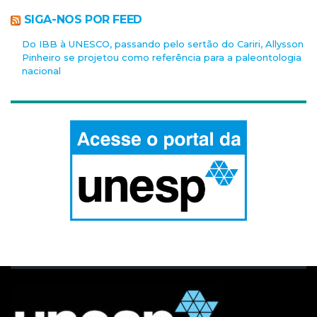
SIGA-NOS POR FEED
Do IBB à UNESCO, passando pelo sertão do Cariri, Allysson
Pinheiro se projetou como referência para a paleontologia
nacional