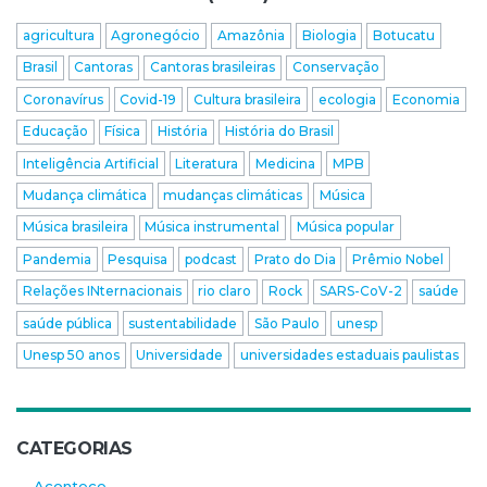
agricultura
Agronegócio
Amazônia
Biologia
Botucatu
Brasil
Cantoras
Cantoras brasileiras
Conservação
Coronavírus
Covid-19
Cultura brasileira
ecologia
Economia
Educação
Física
História
História do Brasil
Inteligência Artificial
Literatura
Medicina
MPB
Mudança climática
mudanças climáticas
Música
Música brasileira
Música instrumental
Música popular
Pandemia
Pesquisa
podcast
Prato do Dia
Prêmio Nobel
Relações INternacionais
rio claro
Rock
SARS-CoV-2
saúde
saúde pública
sustentabilidade
São Paulo
unesp
Unesp 50 anos
Universidade
universidades estaduais paulistas
CATEGORIAS
Acontece