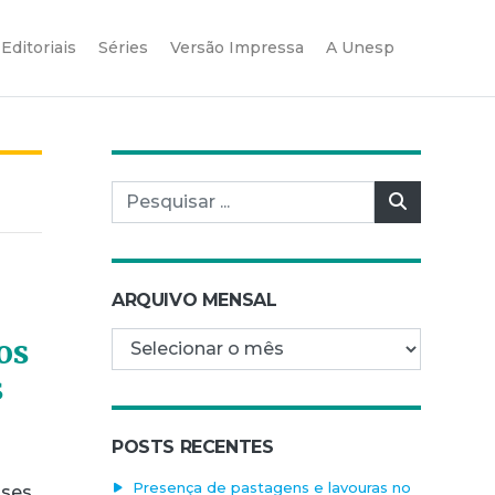
Editoriais
Séries
Versão Impressa
A Unesp
Pesquisar por:
Pesquisar
ARQUIVO MENSAL
Arquivo mensal
os
s
POSTS RECENTES
Presença de pastagens e lavouras no
sses