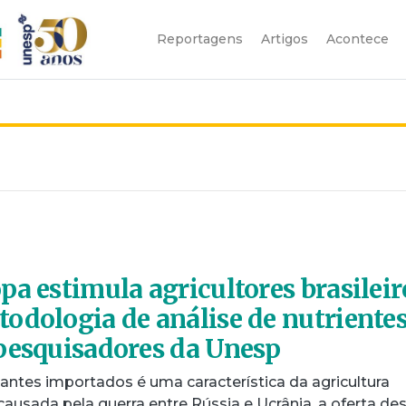
Reportagens
Artigos
Acontece
pa estimula agricultores brasileir
odologia de análise de nutriente
pesquisadores da Unesp
zantes importados é uma característica da agricultura
e causada pela guerra entre Rússia e Ucrânia, a oferta de