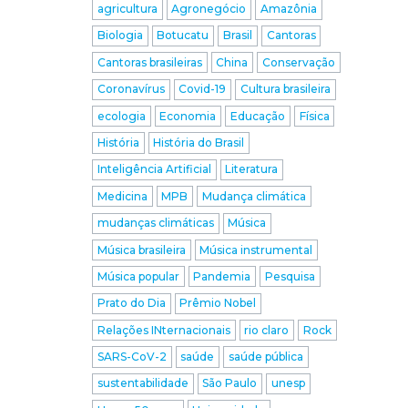
agricultura
Agronegócio
Amazônia
Biologia
Botucatu
Brasil
Cantoras
Cantoras brasileiras
China
Conservação
Coronavírus
Covid-19
Cultura brasileira
ecologia
Economia
Educação
Física
História
História do Brasil
Inteligência Artificial
Literatura
Medicina
MPB
Mudança climática
mudanças climáticas
Música
Música brasileira
Música instrumental
Música popular
Pandemia
Pesquisa
Prato do Dia
Prêmio Nobel
Relações INternacionais
rio claro
Rock
SARS-CoV-2
saúde
saúde pública
sustentabilidade
São Paulo
unesp