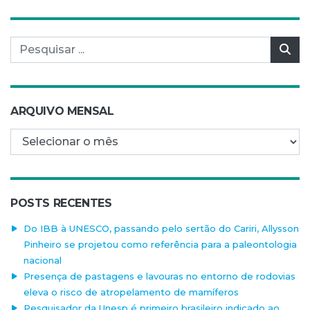
Pesquisar por:
Pes
ARQUIVO MENSAL
Arquivo mensal
POSTS RECENTES
Do IBB à UNESCO, passando pelo sertão do Cariri, Allysson
Pinheiro se projetou como referência para a paleontologia
nacional
Presença de pastagens e lavouras no entorno de rodovias
eleva o risco de atropelamento de mamíferos
Pesquisador da Unesp é primeiro brasileiro indicado ao