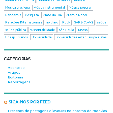
Mudança climática
mudanças climáticas
Música
Música brasileira
Música instrumental
Música popular
Pandemia
Pesquisa
Prato do Dia
Prêmio Nobel
Relações INternacionais
rio claro
Rock
SARS-CoV-2
saúde
saúde pública
sustentabilidade
São Paulo
unesp
Unesp 50 anos
Universidade
universidades estaduais paulistas
CATEGORIAS
Acontece
Artigos
Editoriais
Reportagens
SIGA-NOS POR FEED
Presença de pastagens e lavouras no entorno de rodovias