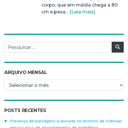
corpo, que em média chega a 80
cm e pesa…
[Leia mais]
Pesquisar por:
Pes
ARQUIVO MENSAL
Arquivo mensal
POSTS RECENTES
Presença de pastagens e lavouras no entorno de rodovias
eleva o risco de atropelamento de mamíferos