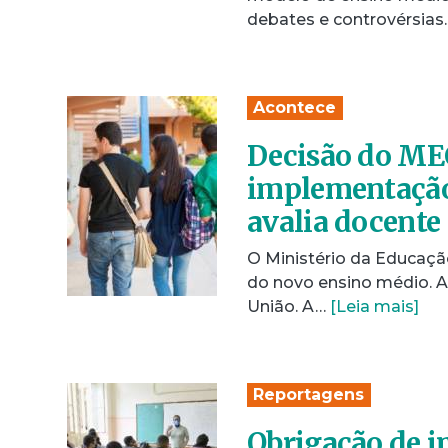
debates e controvérsias
Acontece
Decisão do ME
implementação
avalia docente
O Ministério da Educaç
do novo ensino médio. A p
União. A…
[Leia mais]
Reportagens
Obrigação de i