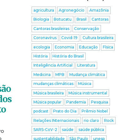
agricultura
Agronegócio
Amazônia
Biologia
Botucatu
Brasil
Cantoras
Cantoras brasileiras
Conservação
Coronavírus
Covid-19
Cultura brasileira
ecologia
Economia
Educação
Física
História
História do Brasil
Inteligência Artificial
Literatura
Medicina
MPB
Mudança climática
mudanças climáticas
Música
são
Música brasileira
Música instrumental
dos
Música popular
Pandemia
Pesquisa
to
podcast
Prato do Dia
Prêmio Nobel
Relações INternacionais
rio claro
Rock
SARS-CoV-2
saúde
saúde pública
vo
o
sustentabilidade
São Paulo
unesp