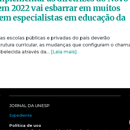
m 2022 vai esbarrar em muitos
zem especialistas em educação da
 as escolas públicas e privadas do país deverão
rutura curricular, as mudanças que configuram o cha
abelecida através da…
[Leia mais]
JORNAL DA UNESP
Expediente
Política de uso