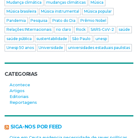
Mudança climática
mudanças climáticas
Música
Música brasileira
Música instrumental
Música popular
Pandemia
Pesquisa
Prato do Dia
Prêmio Nobel
Relações INternacionais
rio claro
Rock
SARS-CoV-2
saúde
saúde pública
sustentabilidade
São Paulo
unesp
Unesp 50 anos
Universidade
universidades estaduais paulistas
CATEGORIAS
Acontece
Artigos
Editoriais
Reportagens
SIGA-NOS POR FEED
Crise em Ceuta evidencia necessidade de rever políticas