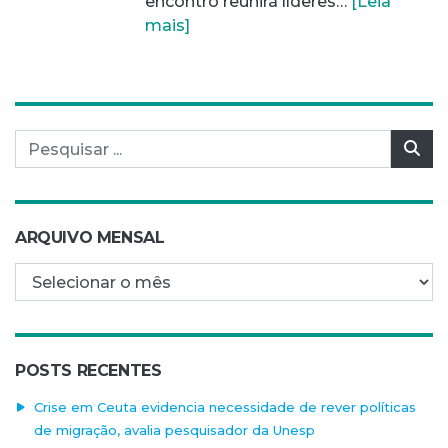
encontro reunirá líderes…
[Leia
mais]
Pesquisar por:
Pes
ARQUIVO MENSAL
Arquivo mensal
POSTS RECENTES
Crise em Ceuta evidencia necessidade de rever políticas
de migração, avalia pesquisador da Unesp