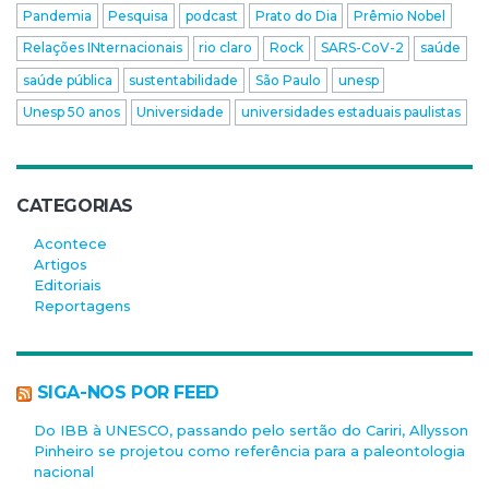
Pandemia
Pesquisa
podcast
Prato do Dia
Prêmio Nobel
Relações INternacionais
rio claro
Rock
SARS-CoV-2
saúde
saúde pública
sustentabilidade
São Paulo
unesp
Unesp 50 anos
Universidade
universidades estaduais paulistas
CATEGORIAS
Acontece
Artigos
Editoriais
Reportagens
SIGA-NOS POR FEED
Do IBB à UNESCO, passando pelo sertão do Cariri, Allysson
Pinheiro se projetou como referência para a paleontologia
nacional