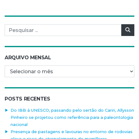
Pesquisar por:
Pes
ARQUIVO MENSAL
Arquivo mensal
POSTS RECENTES
Do IBB à UNESCO, passando pelo sertão do Cariri, Allysson
Pinheiro se projetou como referência para a paleontologia
nacional
Presença de pastagens e lavouras no entorno de rodovias
eleva o risco de atropelamento de mamíferos