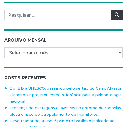
Pesquisar por:
Pes
ARQUIVO MENSAL
Arquivo mensal
POSTS RECENTES
Do IBB à UNESCO, passando pelo sertão do Cariri, Allysson
Pinheiro se projetou como referência para a paleontologia
nacional
Presença de pastagens e lavouras no entorno de rodovias
eleva o risco de atropelamento de mamíferos
Pesquisador da Unesp é primeiro brasileiro indicado ao