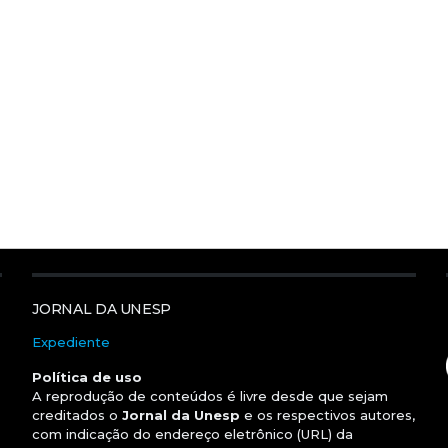
JORNAL DA UNESP
Expediente
Política de uso
A reprodução de conteúdos é livre desde que sejam
creditados o
Jornal da Unesp
e os respectivos autores,
com indicação do endereço eletrônico (URL) da