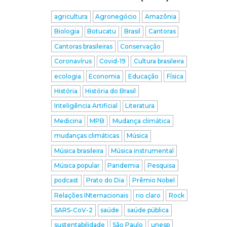
agricultura
Agronegócio
Amazônia
Biologia
Botucatu
Brasil
Cantoras
Cantoras brasileiras
Conservação
Coronavírus
Covid-19
Cultura brasileira
ecologia
Economia
Educação
Física
História
História do Brasil
Inteligência Artificial
Literatura
Medicina
MPB
Mudança climática
mudanças climáticas
Música
Música brasileira
Música instrumental
Música popular
Pandemia
Pesquisa
podcast
Prato do Dia
Prêmio Nobel
Relações INternacionais
rio claro
Rock
SARS-CoV-2
saúde
saúde pública
sustentabilidade
São Paulo
unesp