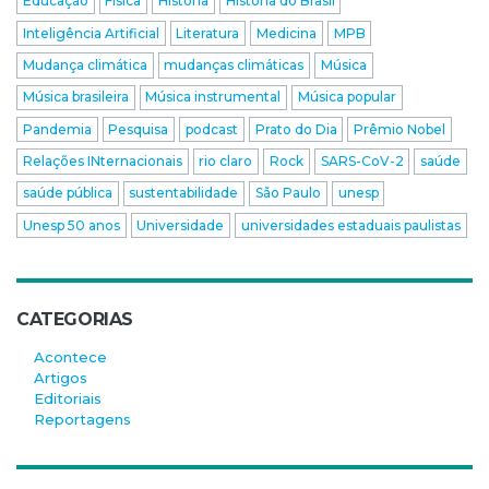
Educação
Física
História
História do Brasil
Inteligência Artificial
Literatura
Medicina
MPB
Mudança climática
mudanças climáticas
Música
Música brasileira
Música instrumental
Música popular
Pandemia
Pesquisa
podcast
Prato do Dia
Prêmio Nobel
Relações INternacionais
rio claro
Rock
SARS-CoV-2
saúde
saúde pública
sustentabilidade
São Paulo
unesp
Unesp 50 anos
Universidade
universidades estaduais paulistas
CATEGORIAS
Acontece
Artigos
Editoriais
Reportagens