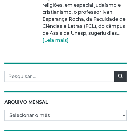
religiões, em especial judaísmo e
cristianismo, o professor Ivan
Esperança Rocha, da Faculdade de
Ciências e Letras (FCL), do câmpus
de Assis da Unesp, sugeriu dias…
[Leia mais]
Pesquisar por:
Pes
ARQUIVO MENSAL
Arquivo mensal