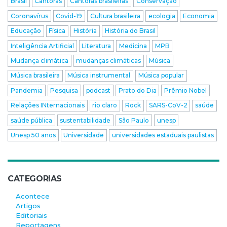
Brasil
Cantoras
Cantoras brasileiras
Conservação
Coronavírus
Covid-19
Cultura brasileira
ecologia
Economia
Educação
Física
História
História do Brasil
Inteligência Artificial
Literatura
Medicina
MPB
Mudança climática
mudanças climáticas
Música
Música brasileira
Música instrumental
Música popular
Pandemia
Pesquisa
podcast
Prato do Dia
Prêmio Nobel
Relações INternacionais
rio claro
Rock
SARS-CoV-2
saúde
saúde pública
sustentabilidade
São Paulo
unesp
Unesp 50 anos
Universidade
universidades estaduais paulistas
CATEGORIAS
Acontece
Artigos
Editoriais
Reportagens