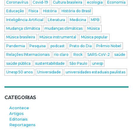
Coronavírus
Covid-19
Cultura brasileira
ecologia
Economia
Educação
Física
História
História do Brasil
Inteligência Artificial
Literatura
Medicina
MPB
Mudança climática
mudanças climáticas
Música
Música brasileira
Música instrumental
Música popular
Pandemia
Pesquisa
podcast
Prato do Dia
Prêmio Nobel
Relações INternacionais
rio claro
Rock
SARS-CoV-2
saúde
saúde pública
sustentabilidade
São Paulo
unesp
Unesp 50 anos
Universidade
universidades estaduais paulistas
CATEGORIAS
Acontece
Artigos
Editoriais
Reportagens