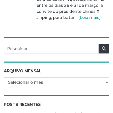
entre os dias 26 e 31 de março, a
convite do presidente chinês Xi
Jinping, para tratar…
[Leia mais]
Pesquisar por:
Pes
ARQUIVO MENSAL
Arquivo mensal
POSTS RECENTES