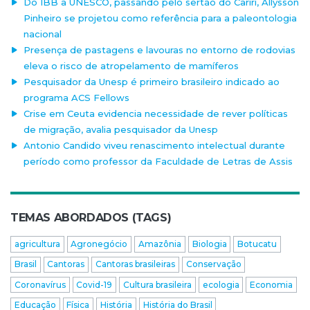
Do IBB à UNESCO, passando pelo sertão do Cariri, Allysson
Pinheiro se projetou como referência para a paleontologia
nacional
Presença de pastagens e lavouras no entorno de rodovias
eleva o risco de atropelamento de mamíferos
Pesquisador da Unesp é primeiro brasileiro indicado ao
programa ACS Fellows
Crise em Ceuta evidencia necessidade de rever políticas
de migração, avalia pesquisador da Unesp
Antonio Candido viveu renascimento intelectual durante
período como professor da Faculdade de Letras de Assis
TEMAS ABORDADOS (TAGS)
agricultura
Agronegócio
Amazônia
Biologia
Botucatu
Brasil
Cantoras
Cantoras brasileiras
Conservação
Coronavírus
Covid-19
Cultura brasileira
ecologia
Economia
Educação
Física
História
História do Brasil