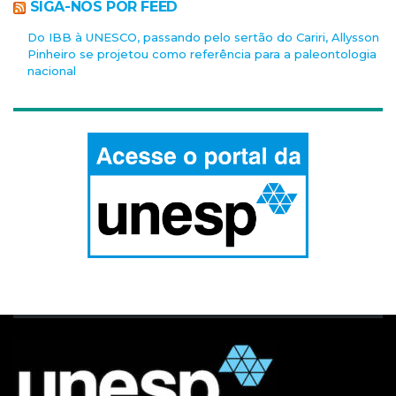
SIGA-NOS POR FEED
Do IBB à UNESCO, passando pelo sertão do Cariri, Allysson
Pinheiro se projetou como referência para a paleontologia
nacional