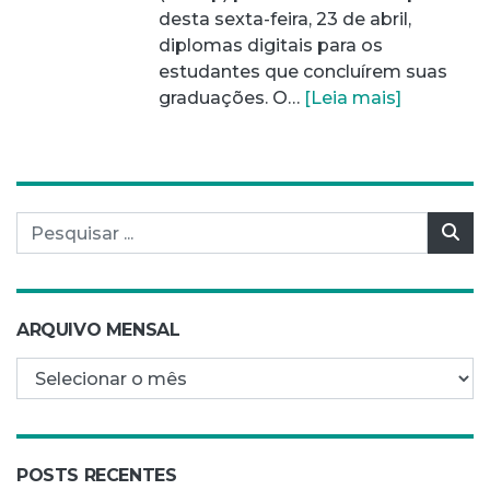
desta sexta-feira, 23 de abril,
diplomas digitais para os
estudantes que concluírem suas
graduações. O…
[Leia mais]
Pesquisar por:
Pes
ARQUIVO MENSAL
Arquivo mensal
POSTS RECENTES