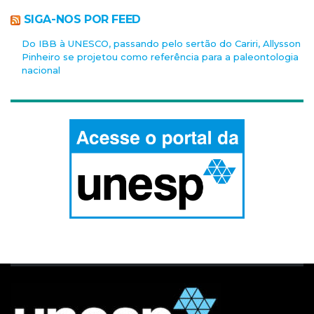
SIGA-NOS POR FEED
Do IBB à UNESCO, passando pelo sertão do Cariri, Allysson
Pinheiro se projetou como referência para a paleontologia
nacional