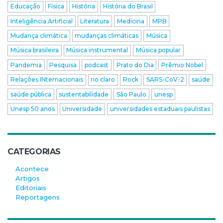
Educação
Física
História
História do Brasil
Inteligência Artificial
Literatura
Medicina
MPB
Mudança climática
mudanças climáticas
Música
Música brasileira
Música instrumental
Música popular
Pandemia
Pesquisa
podcast
Prato do Dia
Prêmio Nobel
Relações INternacionais
rio claro
Rock
SARS-CoV-2
saúde
saúde pública
sustentabilidade
São Paulo
unesp
Unesp 50 anos
Universidade
universidades estaduais paulistas
CATEGORIAS
Acontece
Artigos
Editoriais
Reportagens