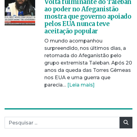
Volta fulminante do Taleban
ao poder no Afeganistão
mostra que governo apoiado
pelos EUA nunca teve
aceitação popular
O mundo acompanhou
surpreendido, nos últimos dias, a
retomada do Afeganistão pelo
grupo extremista Taleban. Após 20
anos da queda das Torres Gêmeas
nos EUA e uma guerra que
parecia…
[Leia mais]
Pesquisar por:
Pes