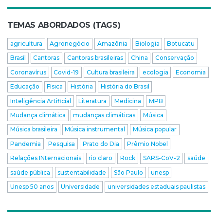
TEMAS ABORDADOS (TAGS)
agricultura
Agronegócio
Amazônia
Biologia
Botucatu
Brasil
Cantoras
Cantoras brasileiras
China
Conservação
Coronavírus
Covid-19
Cultura brasileira
ecologia
Economia
Educação
Física
História
História do Brasil
Inteligência Artificial
Literatura
Medicina
MPB
Mudança climática
mudanças climáticas
Música
Música brasileira
Música instrumental
Música popular
Pandemia
Pesquisa
Prato do Dia
Prêmio Nobel
Relações INternacionais
rio claro
Rock
SARS-CoV-2
saúde
saúde pública
sustentabilidade
São Paulo
unesp
Unesp 50 anos
Universidade
universidades estaduais paulistas