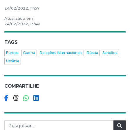
24/02/2022, 11h57
Atualizado em:
24/02/2022, 13h41
TAGS
Europa
Guerra
Relações INternacionais
Rússia
Sançôes
Ucrânia
COMPARTILHE
Compartilhar no Facebook
Compartilhar no Threads
Compartilhar no WhatsApp
Compartilhar no LinkedIn
Pesquisar por:
Pes