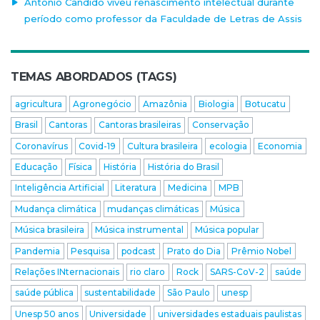
Antonio Candido viveu renascimento intelectual durante
período como professor da Faculdade de Letras de Assis
TEMAS ABORDADOS (TAGS)
agricultura
Agronegócio
Amazônia
Biologia
Botucatu
Brasil
Cantoras
Cantoras brasileiras
Conservação
Coronavírus
Covid-19
Cultura brasileira
ecologia
Economia
Educação
Física
História
História do Brasil
Inteligência Artificial
Literatura
Medicina
MPB
Mudança climática
mudanças climáticas
Música
Música brasileira
Música instrumental
Música popular
Pandemia
Pesquisa
podcast
Prato do Dia
Prêmio Nobel
Relações INternacionais
rio claro
Rock
SARS-CoV-2
saúde
saúde pública
sustentabilidade
São Paulo
unesp
Unesp 50 anos
Universidade
universidades estaduais paulistas