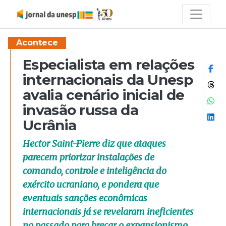
Acontece
Especialista em relações
Co
internacionais da Unesp
Co
avalia cenário inicial de
Co
invasão russa da
Co
Ucrânia
Hector Saint-Pierre diz que ataques
parecem priorizar instalações de
comando, controle e inteligência do
exército ucraniano, e pondera que
eventuais sanções econômicas
internacionais já se revelaram ineficientes
no passado para brecar o expansionismo