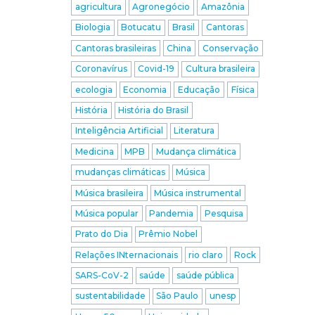
agricultura
Agronegócio
Amazônia
Biologia
Botucatu
Brasil
Cantoras
Cantoras brasileiras
China
Conservação
Coronavírus
Covid-19
Cultura brasileira
ecologia
Economia
Educação
Física
História
História do Brasil
Inteligência Artificial
Literatura
Medicina
MPB
Mudança climática
mudanças climáticas
Música
Música brasileira
Música instrumental
Música popular
Pandemia
Pesquisa
Prato do Dia
Prêmio Nobel
Relações INternacionais
rio claro
Rock
SARS-CoV-2
saúde
saúde pública
sustentabilidade
São Paulo
unesp