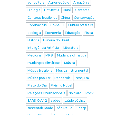
agricultura
Agronegócio
Amazônia
Biologia
Botucatu
Brasil
Cantoras
Cantoras brasileiras
China
Conservação
Coronavírus
Covid-19
Cultura brasileira
ecologia
Economia
Educação
Física
História
História do Brasil
Inteligência Artificial
Literatura
Medicina
MPB
Mudança climática
mudanças climáticas
Música
Música brasileira
Música instrumental
Música popular
Pandemia
Pesquisa
Prato do Dia
Prêmio Nobel
Relações INternacionais
rio claro
Rock
SARS-CoV-2
saúde
saúde pública
sustentabilidade
São Paulo
unesp