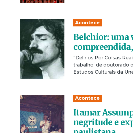
Acontece
Belchior: uma 
compreendida, 
“Delírios Por Coisas Reai
trabalho de doutorado d
Estudos Culturais da U
Acontece
Itamar Assumpç
negritude e e
paulistana