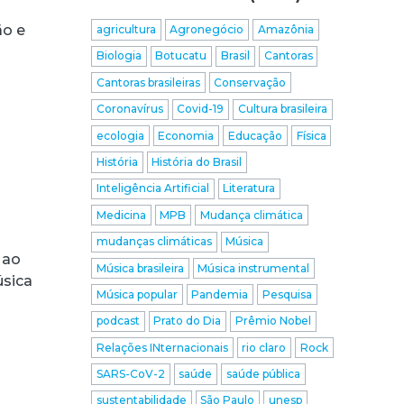
ão e
agricultura
Agronegócio
Amazônia
Biologia
Botucatu
Brasil
Cantoras
Cantoras brasileiras
Conservação
Coronavírus
Covid-19
Cultura brasileira
ecologia
Economia
Educação
Física
História
História do Brasil
Inteligência Artificial
Literatura
Medicina
MPB
Mudança climática
mudanças climáticas
Música
 ao
Música brasileira
Música instrumental
úsica
Música popular
Pandemia
Pesquisa
podcast
Prato do Dia
Prêmio Nobel
Relações INternacionais
rio claro
Rock
SARS-CoV-2
saúde
saúde pública
sustentabilidade
São Paulo
unesp