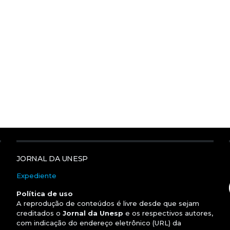
JORNAL DA UNESP
Expediente
Política de uso
A reprodução de conteúdos é livre desde que sejam
creditados o
Jornal da Unesp
e os respectivos autores,
com indicação do endereço eletrônico (URL) da