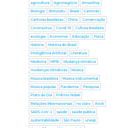
agricultura
Agronegócio
Amazônia
Biologia
Botucatu
Brasil
Cantoras
Cantoras brasileiras
China
Conservação
Coronavírus
Covid-19
Cultura brasileira
ecologia
Economia
Educação
Física
História
História do Brasil
Inteligência Artificial
Literatura
Medicina
MPB
Mudança climática
mudanças climáticas
Música
Música brasileira
Música instrumental
Música popular
Pandemia
Pesquisa
Prato do Dia
Prêmio Nobel
Relações INternacionais
rio claro
Rock
SARS-CoV-2
saúde
saúde pública
sustentabilidade
São Paulo
unesp