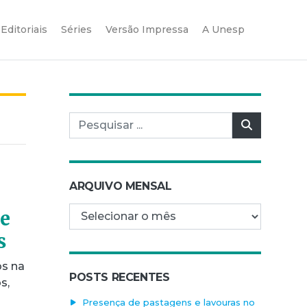
Editoriais
Séries
Versão Impressa
A Unesp
Pesquisar por:
Pesquisar
ARQUIVO MENSAL
Arquivo mensal
de
s
os na
POSTS RECENTES
s,
Presença de pastagens e lavouras no