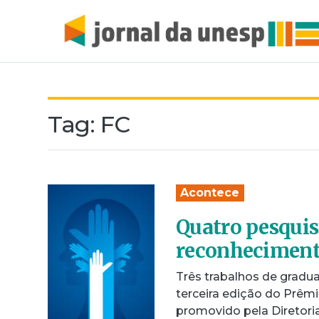
Tag:
FC
Acontece
Quatro pesqui
reconheciment
Três trabalhos de grad
terceira edição do Prê
promovido pela Diretori