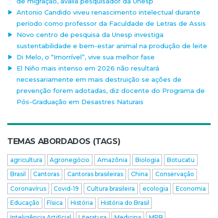
de migração, avalia pesquisador da Unesp
Antonio Candido viveu renascimento intelectual durante
período como professor da Faculdade de Letras de Assis
Novo centro de pesquisa da Unesp investiga
sustentabilidade e bem-estar animal na produção de leite
Di Melo, o “Imorrível”, vive sua melhor fase
El Niño mais intenso em 2026 não resultará
necessariamente em mais destruição se ações de
prevenção forem adotadas, diz docente do Programa de
Pós-Graduação em Desastres Naturais
TEMAS ABORDADOS (TAGS)
agricultura
Agronegócio
Amazônia
Biologia
Botucatu
Brasil
Cantoras
Cantoras brasileiras
China
Conservação
Coronavírus
Covid-19
Cultura brasileira
ecologia
Economia
Educação
Física
História
História do Brasil
Inteligência Artificial
Literatura
Medicina
MPB