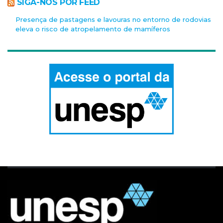
SIGA-NOS POR FEED
Presença de pastagens e lavouras no entorno de rodovias
eleva o risco de atropelamento de mamíferos