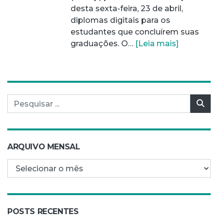
desta sexta-feira, 23 de abril,
diplomas digitais para os
estudantes que concluírem suas
graduações. O…
[Leia mais]
Pesquisar por:
Pes
ARQUIVO MENSAL
Arquivo mensal
POSTS RECENTES