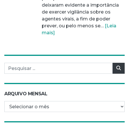
deixaram evidente a importância
de exercer vigilância sobre os
agentes virais, a fim de poder
prever, ou pelo menos se…
[Leia
mais]
Pesquisar por:
Pes
ARQUIVO MENSAL
Arquivo mensal