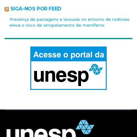
SIGA-NOS POR FEED
Presença de pastagens e lavouras no entorno de rodovias
eleva o risco de atropelamento de mamíferos