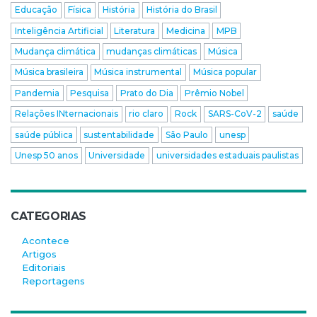
Educação
Física
História
História do Brasil
Inteligência Artificial
Literatura
Medicina
MPB
Mudança climática
mudanças climáticas
Música
Música brasileira
Música instrumental
Música popular
Pandemia
Pesquisa
Prato do Dia
Prêmio Nobel
Relações INternacionais
rio claro
Rock
SARS-CoV-2
saúde
saúde pública
sustentabilidade
São Paulo
unesp
Unesp 50 anos
Universidade
universidades estaduais paulistas
CATEGORIAS
Acontece
Artigos
Editoriais
Reportagens