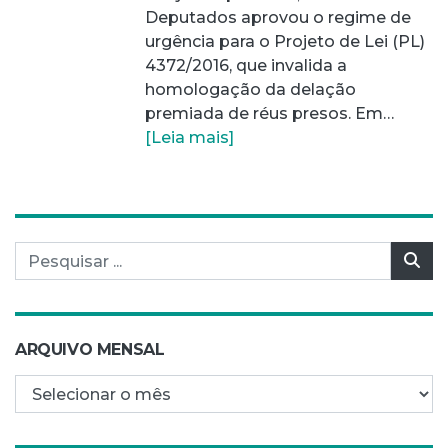
Deputados aprovou o regime de
urgência para o Projeto de Lei (PL)
4372/2016, que invalida a
homologação da delação
premiada de réus presos. Em…
[Leia mais]
Pesquisar por:
Pes
ARQUIVO MENSAL
Arquivo mensal