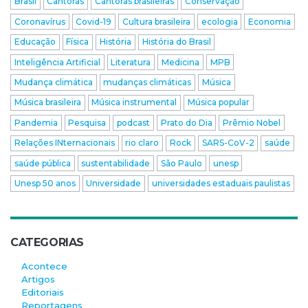
Brasil
Cantoras
Cantoras brasileiras
Conservação
Coronavírus
Covid-19
Cultura brasileira
ecologia
Economia
Educação
Física
História
História do Brasil
Inteligência Artificial
Literatura
Medicina
MPB
Mudança climática
mudanças climáticas
Música
Música brasileira
Música instrumental
Música popular
Pandemia
Pesquisa
podcast
Prato do Dia
Prêmio Nobel
Relações INternacionais
rio claro
Rock
SARS-CoV-2
saúde
saúde pública
sustentabilidade
São Paulo
unesp
Unesp 50 anos
Universidade
universidades estaduais paulistas
CATEGORIAS
Acontece
Artigos
Editoriais
Reportagens