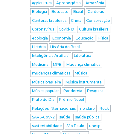
agricultura
Agronegócio
Amazônia
Biologia
Botucatu
Brasil
Cantoras
Cantoras brasileiras
China
Conservação
Coronavírus
Covid-19
Cultura brasileira
ecologia
Economia
Educação
Física
História
História do Brasil
Inteligência Artificial
Literatura
Medicina
MPB
Mudança climática
mudanças climáticas
Música
Música brasileira
Música instrumental
Música popular
Pandemia
Pesquisa
Prato do Dia
Prêmio Nobel
Relações INternacionais
rio claro
Rock
SARS-CoV-2
saúde
saúde pública
sustentabilidade
São Paulo
unesp