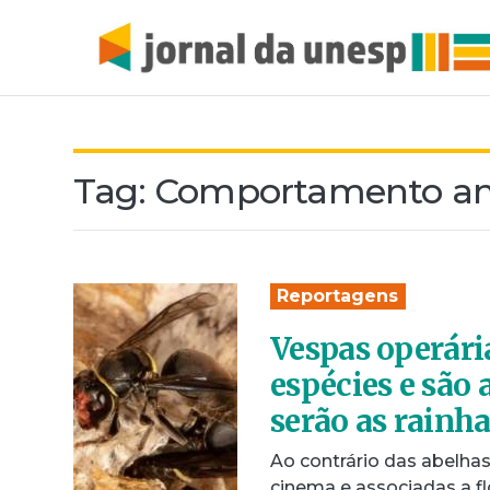
Tag:
Comportamento an
Reportagens
Vespas operár
espécies e são
serão as rainh
Ao contrário das abelha
cinema e associadas a fl