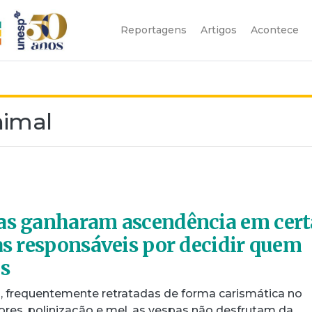
Reportagens
Artigos
Acontece
imal
ias ganharam ascendência em cert
 as responsáveis por decidir quem
as
s, frequentemente retratadas de forma carismática no
ores, polinização e mel, as vespas não desfrutam da