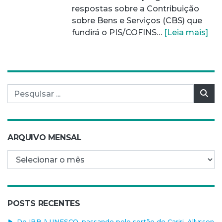
respostas sobre a Contribuição
sobre Bens e Serviços (CBS) que
fundirá o PIS/COFINS…
[Leia mais]
Pesquisar por:
Pes
ARQUIVO MENSAL
Arquivo mensal
POSTS RECENTES
Do IBB à UNESCO, passando pelo sertão do Cariri, Allysson