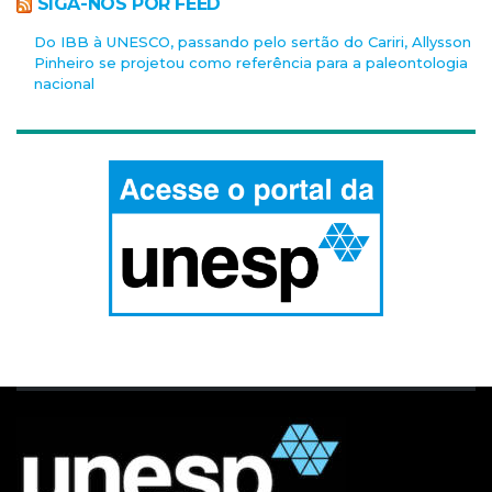
SIGA-NOS POR FEED
Do IBB à UNESCO, passando pelo sertão do Cariri, Allysson
Pinheiro se projetou como referência para a paleontologia
nacional