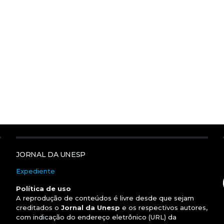
JORNAL DA UNESP
Expediente
Política de uso
A reprodução de conteúdos é livre desde que sejam
creditados o
Jornal da Unesp
e os respectivos autores,
com indicação do endereço eletrônico (URL) da