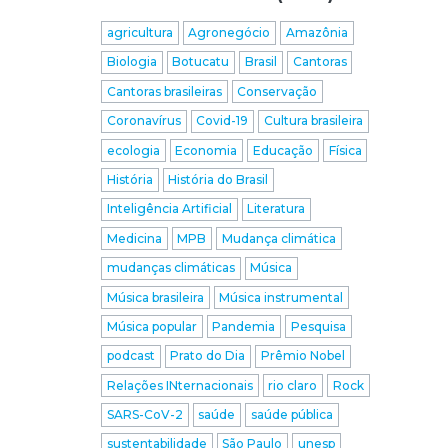
agricultura
Agronegócio
Amazônia
Biologia
Botucatu
Brasil
Cantoras
Cantoras brasileiras
Conservação
Coronavírus
Covid-19
Cultura brasileira
ecologia
Economia
Educação
Física
História
História do Brasil
Inteligência Artificial
Literatura
Medicina
MPB
Mudança climática
mudanças climáticas
Música
Música brasileira
Música instrumental
Música popular
Pandemia
Pesquisa
podcast
Prato do Dia
Prêmio Nobel
Relações INternacionais
rio claro
Rock
SARS-CoV-2
saúde
saúde pública
sustentabilidade
São Paulo
unesp