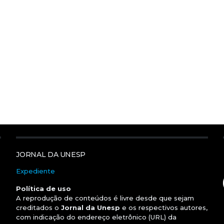
JORNAL DA UNESP
Expediente
Política de uso
A reprodução de conteúdos é livre desde que sejam
creditados o
Jornal da Unesp
e os respectivos autores,
com indicação do endereço eletrônico (URL) da