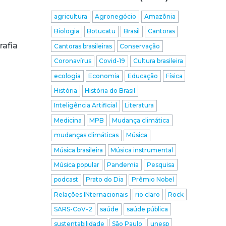
agricultura
Agronegócio
Amazônia
Biologia
Botucatu
Brasil
Cantoras
rafia
Cantoras brasileiras
Conservação
Coronavírus
Covid-19
Cultura brasileira
ecologia
Economia
Educação
Física
História
História do Brasil
Inteligência Artificial
Literatura
Medicina
MPB
Mudança climática
mudanças climáticas
Música
Música brasileira
Música instrumental
Música popular
Pandemia
Pesquisa
podcast
Prato do Dia
Prêmio Nobel
Relações INternacionais
rio claro
Rock
SARS-CoV-2
saúde
saúde pública
sustentabilidade
São Paulo
unesp