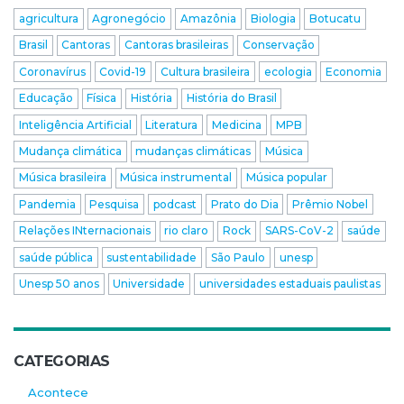
agricultura
Agronegócio
Amazônia
Biologia
Botucatu
Brasil
Cantoras
Cantoras brasileiras
Conservação
Coronavírus
Covid-19
Cultura brasileira
ecologia
Economia
Educação
Física
História
História do Brasil
Inteligência Artificial
Literatura
Medicina
MPB
Mudança climática
mudanças climáticas
Música
Música brasileira
Música instrumental
Música popular
Pandemia
Pesquisa
podcast
Prato do Dia
Prêmio Nobel
Relações INternacionais
rio claro
Rock
SARS-CoV-2
saúde
saúde pública
sustentabilidade
São Paulo
unesp
Unesp 50 anos
Universidade
universidades estaduais paulistas
CATEGORIAS
Acontece