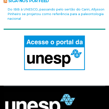
SIGA-NOS POR FEED
Do IBB à UNESCO, passando pelo sertão do Cariri, Allysson
Pinheiro se projetou como referência para a paleontologia
nacional