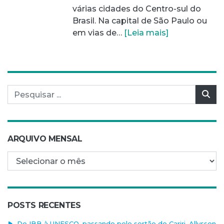
várias cidades do Centro-sul do
Brasil. Na capital de São Paulo ou
em vias de…
[Leia mais]
Pesquisar por:
Pes
ARQUIVO MENSAL
Arquivo mensal
POSTS RECENTES
Do IBB à UNESCO, passando pelo sertão do Cariri, Allysson