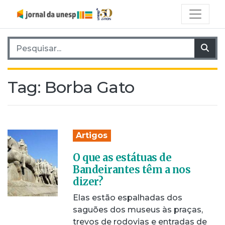
Pesquisar por:
Pes
Tag:
Borba Gato
Artigos
O que as estátuas de
Bandeirantes têm a nos
dizer?
Elas estão espalhadas dos
saguões dos museus às praças,
trevos de rodovias e entradas de