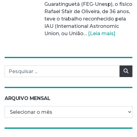
Guaratinguetá (FEG-Unesp), o físico
Rafael Sfair de Oliveira, de 36 anos,
teve o trabalho reconhecido pela
IAU (International Astronomic
Union, ou União…
[Leia mais]
Pesquisar por:
Pes
ARQUIVO MENSAL
Arquivo mensal