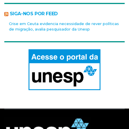
SIGA-NOS POR FEED
Crise em Ceuta evidencia necessidade de rever políticas
de migração, avalia pesquisador da Unesp