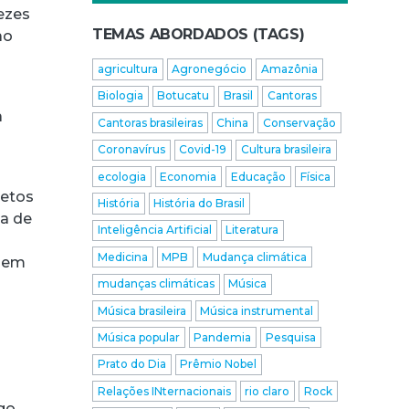
vezes
TEMAS ABORDADOS (TAGS)
ao
agricultura
Agronegócio
Amazônia
Biologia
Botucatu
Brasil
Cantoras
a
Cantoras brasileiras
China
Conservação
Coronavírus
Covid-19
Cultura brasileira
ecologia
Economia
Educação
Física
jetos
História
História do Brasil
ta de
Inteligência Artificial
Literatura
Medicina
MPB
Mudança climática
s em
mudanças climáticas
Música
Música brasileira
Música instrumental
à
Música popular
Pandemia
Pesquisa
Prato do Dia
Prêmio Nobel
Relações INternacionais
rio claro
Rock
go