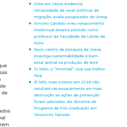
Crise em Ceuta evidencia
necessidade de rever políticas de
migração, avalia pesquisador da Unesp
Antonio Candido viveu renascimento
intelectual durante período como
professor da Faculdade de Letras de
Assis
Novo centro de pesquisa da Unesp
investiga sustentabilidade e bem-
estar animal na produção de leite
que
Di Melo, o “Imorrível”, vive sua melhor
sas
fase
a
El Niño mais intenso em 2026 não
 de
resultará necessariamente em mais
a de
destruição se ações de prevenção
forem adotadas, diz docente do
Programa de Pós-Graduação em
uados
Desastres Naturais
nal
erem