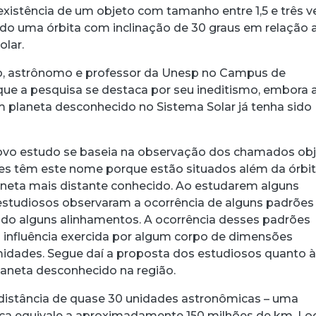
 existência de um objeto com tamanho entre 1,5 e três 
indo uma órbita com inclinação de 30 graus em relação 
olar.
acebook
 Threads
 no WhatsApp
ar no LinkedIn
co, astrônomo e professor da Unesp no Campus de
 que a pesquisa se destaca por seu ineditismo, embora 
m planeta desconhecido no Sistema Solar já tenha sido
novo estudo se baseia na observação dos chamados ob
les têm este nome porque estão situados além da órbi
aneta mais distante conhecido. Ao estudarem alguns
estudiosos observaram a ocorrência de alguns padrõe
uindo alguns alinhamentos. A ocorrência desses padrões
da influência exercida por algum corpo de dimensões
idades. Segue daí a proposta dos estudiosos quanto 
laneta desconhecido na região.
distância de quase 30 unidades astronômicas – uma
ca equivale a aproximadamente 150 milhões de km. Lo