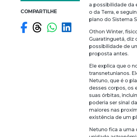
a possibilidade da
COMPARTILHE
o da Terra, e segu
plano do Sistema S
Compartilhar no F
Compartilhar no
Compartilhar
Compartilh
Othon Winter, físi
Guaratinguetá, diz
possibilidade de u
proposta antes.
Ele explica que o 
transnetunianos. E
Netuno, que é o pl
desses corpos, os 
suas órbitas, incl
poderia ser sinal 
maiores nas proxim
existência de um p
Netuno fica a uma 
unidade astronômi