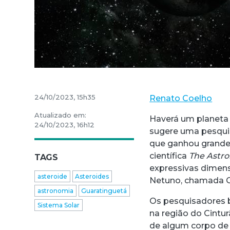
24/10/2023, 15h35
Renato Coelho
Atualizado em:
Haverá um planeta
24/10/2023, 16h12
sugere uma pesqui
que ganhou grande 
científica
The Astro
TAGS
expressivas dimens
asteroide
Asteroides
Netuno, chamada Ci
astronomia
Guaratinguetá
Os pesquisadores b
Sistema Solar
na região do Cintur
de algum corpo de