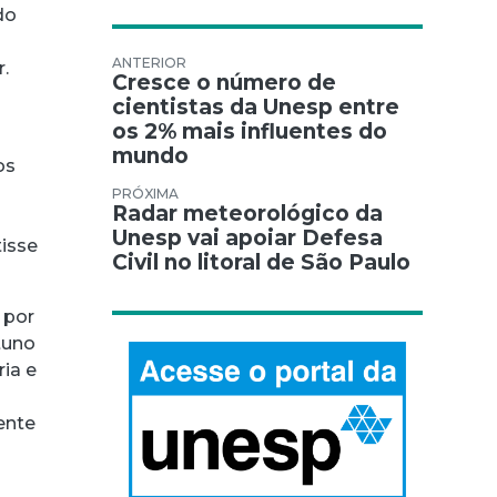
do
Navegação de Post
r.
Cresce o número de
cientistas da Unesp entre
os 2% mais influentes do
mundo
os
Radar meteorológico da
Unesp vai apoiar Defesa
tisse
Civil no litoral de São Paulo
 por
tuno
ria e
ente