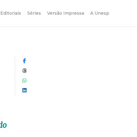
Editoriais
Séries
Versão Impressa
A Unesp
Compartilhar no Facebook
Compartilhar no Threads
Compartilhar no WhatsApp
Compartilhar no LinkedIn
ado