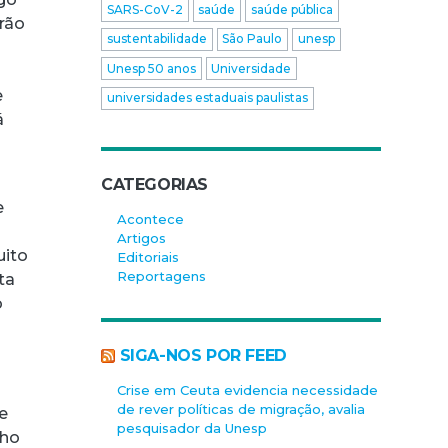
SARS-CoV-2
saúde
saúde pública
urão
sustentabilidade
São Paulo
unesp
Unesp 50 anos
Universidade
e
universidades estaduais paulistas
á
CATEGORIAS
e
Acontece
Artigos
uito
Editoriais
Reportagens
ta
o
SIGA-NOS POR FEED
Crise em Ceuta evidencia necessidade
de rever políticas de migração, avalia
e
pesquisador da Unesp
cho