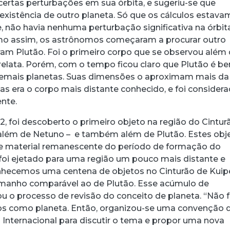
ertas perturbações em sua órbita, e sugeriu-se que
 existência de outro planeta. Só que os cálculos estava
, não havia nenhuma perturbação significativa na órbit
o assim, os astrônomos começaram a procurar outro
ram Plutão. Foi o primeiro corpo que se observou além
 relata. Porém, com o tempo ficou claro que Plutão é b
emais planetas. Suas dimensões o aproximam mais da
as era o corpo mais distante conhecido, e foi consider
ente.
2, foi descoberto o primeiro objeto na região do Cintur
 além de Netuno – e também além de Plutão. Estes obj
e material remanescente do período de formação do
 foi ejetado para uma região um pouco mais distante e
onhecemos uma centena de objetos no Cinturão de Kuipe
manho comparável ao de Plutão. Esse acúmulo de
u o processo de revisão do conceito de planeta. “Não f
dos como planeta. Então, organizou-se uma convenção 
Internacional para discutir o tema e propor uma nova