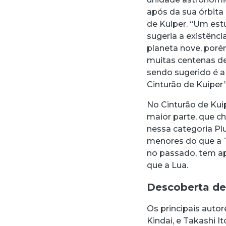
após da sua órbita
de Kuiper. “Um est
sugeria a existênc
planeta nove, poré
muitas centenas de
sendo sugerido é a
Cinturão de Kuiper”,
No Cinturão de Kui
maior parte, que c
nessa categoria Pl
menores do que a T
no passado, tem ap
que a Lua.
Descoberta de
Os principais auto
Kindai, e Takashi 