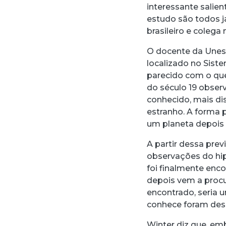
interessante salie
estudo são todos j
brasileiro e colega
O docente da Unesp
localizado no Sist
parecido com o qu
do século 19 obser
conhecido, mais d
estranho. A forma 
um planeta depois 
A partir dessa pre
observações do hip
foi finalmente enc
depois vem a procur
encontrado, seria 
conhece foram des
Winter diz que, em