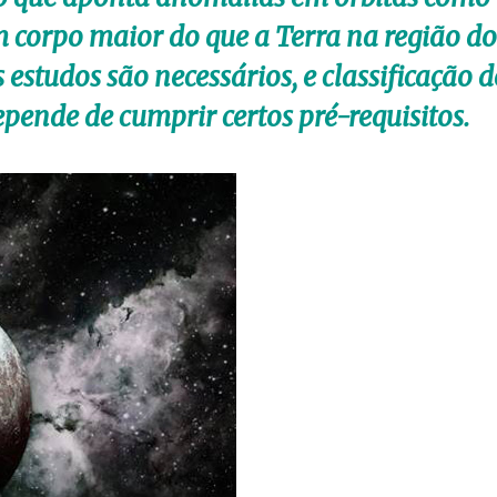
m corpo maior do que a Terra na região do
estudos são necessários, e classificação d
pende de cumprir certos pré-requisitos.