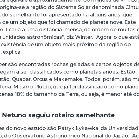
 origina-se a região do Sistema Solar denominada Cint
udo semelhante foi apresentado há alguns anos, que
ia de um objeto que foi chamado de planeta nove. Este
m, ficaria a uma distância imensa, da ordem de muitas 
 unidades astronômicas”, diz Winter. “Agora, o que est
 existência de um objeto mais próximo da região do
 explica.
per são encontradas rochas geladas e certos objetos d
hegam a ser classificados como planetas anões. Estão
utão, Quaoar, Orcus e Makemake. Todos, porém, são m
erra. Mesmo Plutão, que já foi classificado como plane
enas 18% do tamanho da Terra, ou seja, é menor até d
 Netuno seguiu roteiro semelhante
res do novo estudo são Patryk Lykawka, da Universidad
Ito, do Observatório Astronômico Nacional do Japão. “A