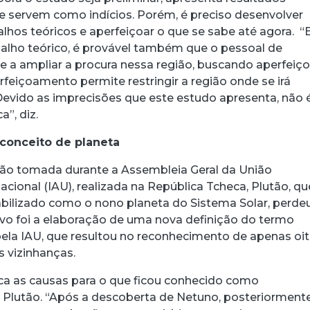
ue servem como indícios. Porém, é preciso desenvolver
alhos teóricos e aperfeiçoar o que se sabe até agora. 
abalho teórico, é provável também que o pessoal de
a ampliar a procura nessa região, buscando aperfeiço
feiçoamento permite restringir a região onde se irá
 Devido as imprecisões que este estudo apresenta, não 
a”, diz.
conceito de planeta
são tomada durante a Assembleia Geral da União
cional (IAU), realizada na República Tcheca, Plutão, qu
abilizado como o nono planeta do Sistema Solar, perde
ivo foi a elaboração de uma nova definição do termo
ela IAU, que resultou no reconhecimento de apenas oi
 vizinhanças.
ca as causas para o que ficou conhecido como
 Plutão. “Após a descoberta de Netuno, posteriorment