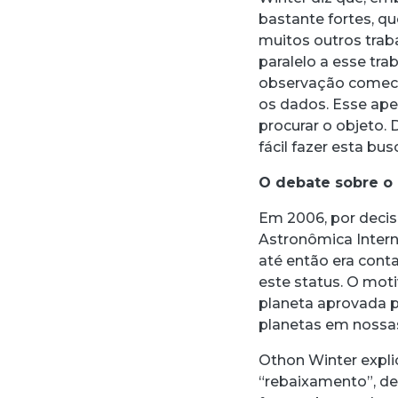
bastante fortes, q
muitos outros trab
paralelo a esse tr
observação comece 
os dados. Esse aper
procurar o objeto.
fácil fazer esta busc
O debate sobre o 
Em 2006, por deci
Astronômica Interna
até então era cont
este status. O mot
planeta aprovada p
planetas em nossas
Othon Winter expli
“rebaixamento”, de