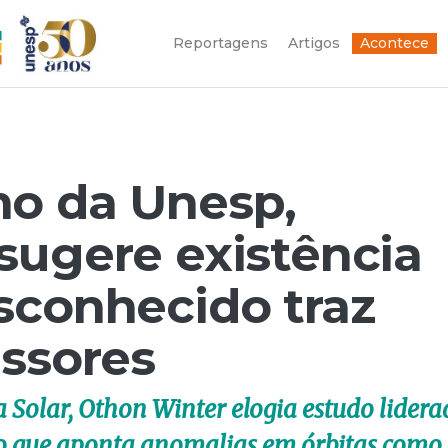
Reportagens
Artigos
Acontece
mo da Unesp,
sugere existência
sconhecido traz
issores
 Solar, Othon Winter elogia estudo lider
pão que aponta anomalias em órbitas como