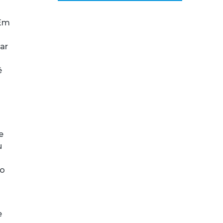
“Em
ar
é
e
u
to
e