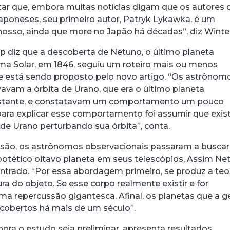
ntar que, embora muitas notícias digam que os autores 
aponeses, seu primeiro autor,
Patryk Lykawka, é um
 nosso, ainda que more no Japão há décadas”, diz Winte
 diz que a descoberta de Netuno, o último planeta
ema Solar, em 1846, seguiu um roteiro mais ou menos
e está sendo proposto pelo novo artigo. “Os astrônom
vavam a órbita de Urano, que era o último planeta
istante, e constatavam um comportamento um pouco
para explicar esse comportamento foi assumir que exis
de Urano perturbando sua órbita”, conta.
visão, os astrônomos observacionais passaram a buscar
otético oitavo planeta em seus telescópios. Assim Ne
ontrado. “Por essa abordagem primeiro, se produz a teo
a do objeto. Se esse corpo realmente existir e for
uma repercussão gigantesca. Afinal, os planetas que a g
cobertos há mais de um século”.
bora o estudo seja preliminar, apresenta resultados