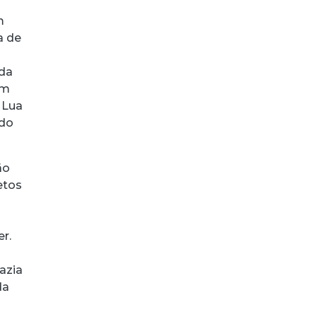
m
a de
 da
em
 Lua
ado
ão
etos
r.
azia
da