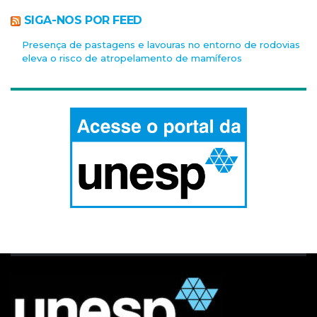
SIGA-NOS POR FEED
Presença de pastagens e lavouras no entorno de rodovias
eleva o risco de atropelamento de mamíferos