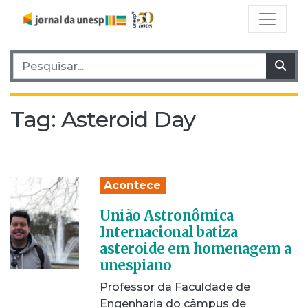
Pesquisar por:
Pes
Tag:
Asteroid Day
Acontece
União Astronômica
Internacional batiza
asteroide em homenagem a
unespiano
Professor da Faculdade de
Engenharia do câmpus de