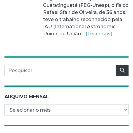
Guaratinguetá (FEG-Unesp), o físico
Rafael Sfair de Oliveira, de 36 anos,
teve o trabalho reconhecido pela
IAU (International Astronomic
Union, ou União…
[Leia mais]
Pesquisar por:
Pes
ARQUIVO MENSAL
Arquivo mensal