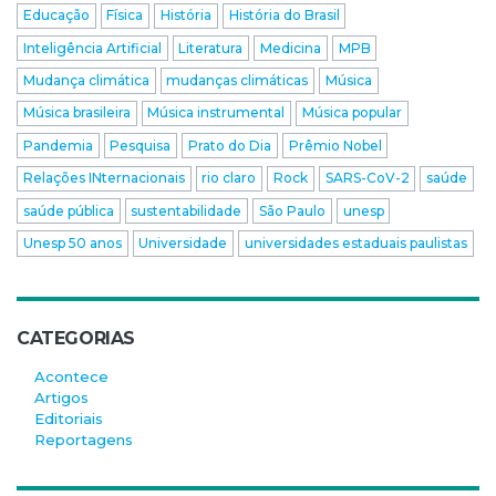
Educação
Física
História
História do Brasil
Inteligência Artificial
Literatura
Medicina
MPB
Mudança climática
mudanças climáticas
Música
Música brasileira
Música instrumental
Música popular
Pandemia
Pesquisa
Prato do Dia
Prêmio Nobel
Relações INternacionais
rio claro
Rock
SARS-CoV-2
saúde
saúde pública
sustentabilidade
São Paulo
unesp
Unesp 50 anos
Universidade
universidades estaduais paulistas
CATEGORIAS
Acontece
Artigos
Editoriais
Reportagens