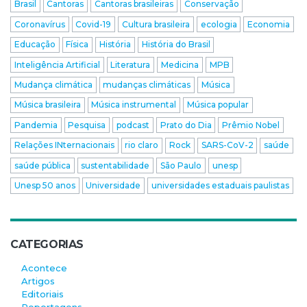
Brasil
Cantoras
Cantoras brasileiras
Conservação
Coronavírus
Covid-19
Cultura brasileira
ecologia
Economia
Educação
Física
História
História do Brasil
Inteligência Artificial
Literatura
Medicina
MPB
Mudança climática
mudanças climáticas
Música
Música brasileira
Música instrumental
Música popular
Pandemia
Pesquisa
podcast
Prato do Dia
Prêmio Nobel
Relações INternacionais
rio claro
Rock
SARS-CoV-2
saúde
saúde pública
sustentabilidade
São Paulo
unesp
Unesp 50 anos
Universidade
universidades estaduais paulistas
CATEGORIAS
Acontece
Artigos
Editoriais