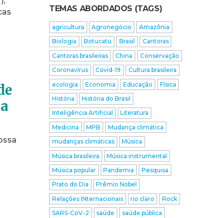
),
TEMAS ABORDADOS (TAGS)
cas
agricultura
Agronegócio
Amazônia
Biologia
Botucatu
Brasil
Cantoras
Cantoras brasileiras
China
Conservação
Coronavírus
Covid-19
Cultura brasileira
ecologia
Economia
Educação
Física
de
História
História do Brasil
la
Inteligência Artificial
Literatura
Medicina
MPB
Mudança climática
ossa
mudanças climáticas
Música
Música brasileira
Música instrumental
Música popular
Pandemia
Pesquisa
Prato do Dia
Prêmio Nobel
Relações INternacionais
rio claro
Rock
SARS-CoV-2
saúde
saúde pública