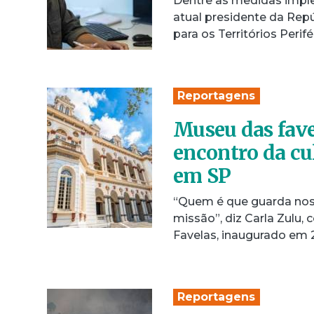
Dentre as medidas implem
atual presidente da Repú
para os Territórios Peri
Reportagens
Museu das fave
encontro da cul
em SP
“Quem é que guarda nos
missão”, diz Carla Zulu,
Favelas, inaugurado em
Reportagens