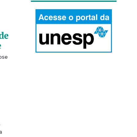
nde
e
ose
e
a