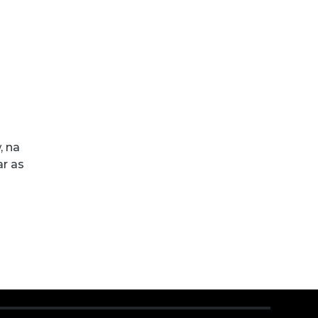
, na
ar as