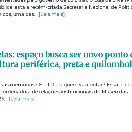
entadas pelo governo de Luiz Inácio Lula da Silva (PT
blica, está a recém-criada Secretaria Nacional de Políti
féricos, uma das…
[Leia mais]
las: espaço busca ser novo ponto 
tura periférica, preta e quilombo
sas memórias? E o futuro quem vai contar? Essa é a n
 coordenadora de relações institucionais do Museu das
 25…
[Leia mais]