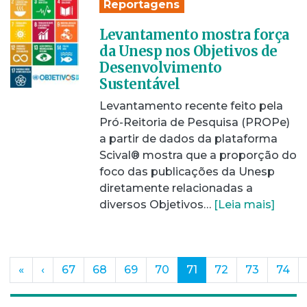
Reportagens
Levantamento mostra força
da Unesp nos Objetivos de
Desenvolvimento
Sustentável
Levantamento recente feito pela
Pró-Reitoria de Pesquisa (PROPe)
a partir de dados da plataforma
Scival® mostra que a proporção do
foco das publicações da Unesp
diretamente relacionadas a
diversos Objetivos…
[Leia mais]
(current)
«
‹
67
68
69
70
71
72
73
74