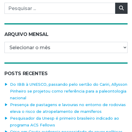
Pesquisar por:
Pes
ARQUIVO MENSAL
Arquivo mensal
POSTS RECENTES
Do IBB à UNESCO, passando pelo sertão do Cariri, Allysson
Pinheiro se projetou como referência para a paleontologia
nacional
Presença de pastagens e lavouras no entorno de rodovias
eleva o risco de atropelamento de mamíferos
Pesquisador da Unesp é primeiro brasileiro indicado ao
programa ACS Fellows
Crise em Ceuta evidencia necessidade de rever políticas